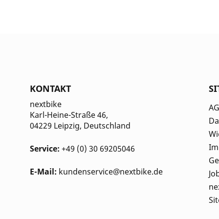
KONTAKT
S
nextbike
A
Karl-Heine-Straße 46,
Da
04229 Leipzig
, Deutschland
Wi
Im
Service:
+49 (0) 30 69205046
Ge
E-Mail:
kundenservice@nextbike.de
Jo
ne
Si