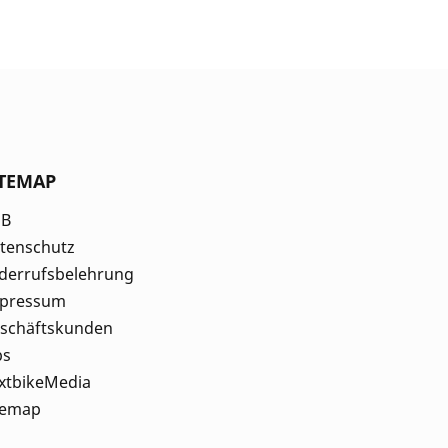
ITEMAP
GB
tenschutz
derrufsbelehrung
pressum
schäftskunden
bs
xtbikeMedia
temap