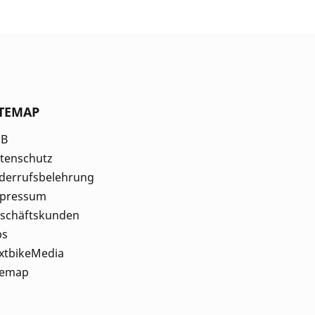
ITEMAP
GB
tenschutz
derrufsbelehrung
pressum
schäftskunden
bs
xtbikeMedia
temap