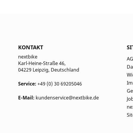
KONTAKT
S
nextbike
A
Karl-Heine-Straße 46,
Da
04229 Leipzig
, Deutschland
Wi
Im
Service:
+49 (0) 30 69205046
Ge
E-Mail:
kundenservice@nextbike.de
Jo
ne
Si